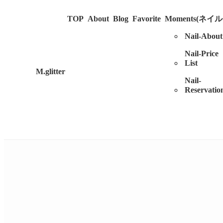
TOP
About
Blog
Favorite
Moments(ネイ
Nail-About
Nail-Price
List
M.glitter
Nail-
Reservatio