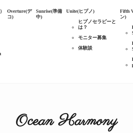
ル）
Overture(デ
Sunrise(準備
Unite(ヒプノ)
Fifth
コ)
中)
ン)
ヒプノセラピーと
は？
モニター募集
体験談
n
Ocean Harmony