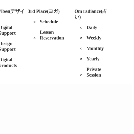
 Vibes(デザイ
3rd Place(ヨガ)
Om radiance(占
い)
Schedule
Digital
Daily
Lesson
Support
Reservation
Weekly
Design
Monthly
Support
Yearly
Digital
products
Private
Session