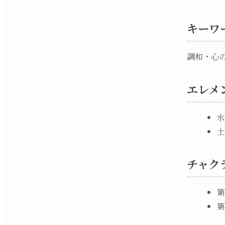
キーワ
調和・心
エレメ
水
土
チャク
第
第