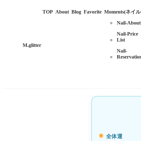
TOP
About
Blog
Favorite
Moments(ネイ
Nail-About
Nail-Price
List
M.glitter
Nail-
Reservatio
全体運