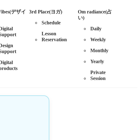
 Vibes(デザイ
3rd Place(ヨガ)
Om radiance(占
い)
Schedule
Digital
Daily
Lesson
Support
Reservation
Weekly
Design
Monthly
Support
Yearly
Digital
products
Private
Session