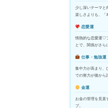
少し深いテーマと
楽しさよりも、「
恋愛運
情熱的な恋愛運♡
とで、関係がさら
仕事・勉強運
集中力が高まり、
での努力が後から
金運
お金の管理を見直
プ。