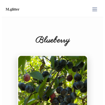
M.glitter
Blueberry