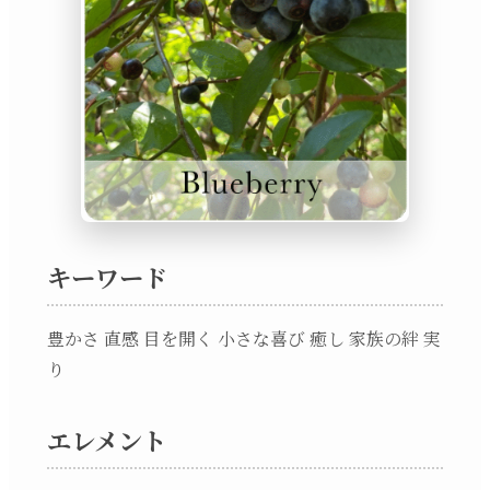
キーワード
豊かさ 直感 目を開く 小さな喜び 癒し 家族の絆 実
り
エレメント