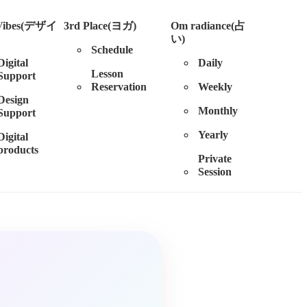
 Vibes(デザイ
3rd Place(ヨガ)
Om radiance(占
い)
Schedule
Digital
Daily
Lesson
Support
Reservation
Weekly
Design
Monthly
Support
Yearly
Digital
products
Private
Session