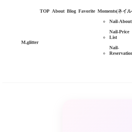
TOP
About
Blog
Favorite
Moments(ネイ
Nail-About
Nail-Price
List
M.glitter
Nail-
Reservatio