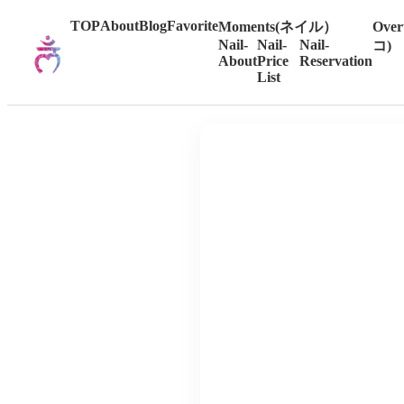
TOP
About
Blog
Favorite
Moments(ネイル）
Over
Nail-
Nail-
Nail-
コ)
About
Price
Reservation
List