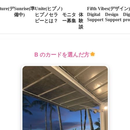
ture(デ
Sunrise(準
Unite(ヒプノ)
Fifth Vibes(デザイン)
Digital
Design
Dig
備中)
ヒプノセラ
モニタ
体
Support
Support
pro
ピーとは？
ー募集
験
談
B
のカードを選んだ方