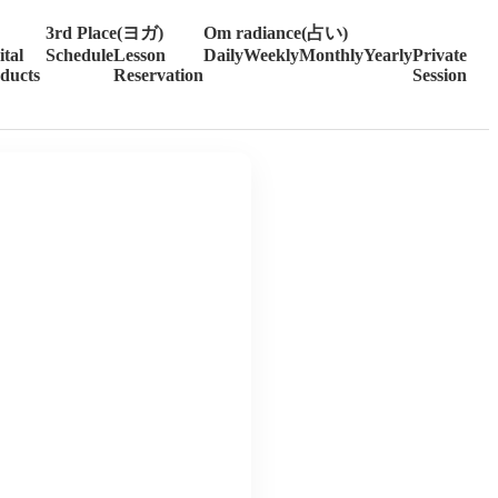
3rd Place(ヨガ)
Om radiance(占い)
ital
Schedule
Lesson
Daily
Weekly
Monthly
Yearly
Private
ducts
Reservation
Session